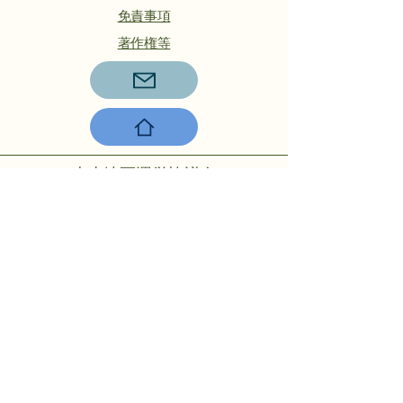
​免責事項
著作権等
本山地区運営協議会
〒756-0817山陽小野田市大字小野
田275-2
℡：0836-88-2001
Copyright © 2024 Motoyama rmo All
rights reserved.