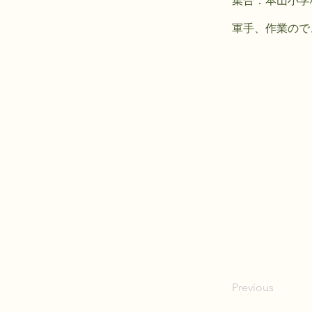
集合：本山小学校
軍手、作業ので
Previous