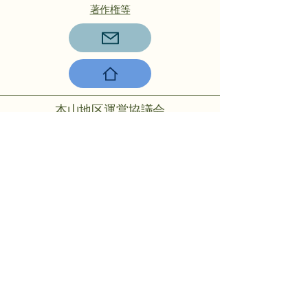
著作権等
本山地区運営協議会
〒756-0817山陽小野田市大字小野
田275-2
℡：0836-88-2001
Copyright © 2024 Motoyama rmo All
rights reserved.