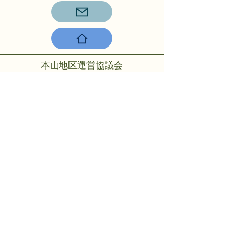
本山地区運営協議会
〒756-0817山陽小野田市大字小野
田275-2
℡：0836-88-2001
Copyright © 2024 Motoyama rmo All
rights reserved.