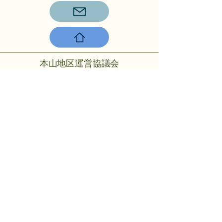
本山地区運営協議会
〒756-0817山陽小野田市大字小野
田275-2
℡：0836-88-2001
Copyright © 2024 Motoyama rmo All
rights reserved.