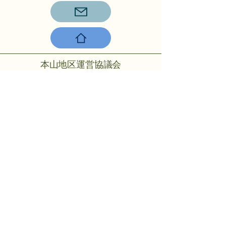
本山地区運営協議会
〒756-0817山陽小野田市大字小野
田275-2
℡：0836-88-2001
Copyright © 2024 Motoyama rmo All
rights reserved.