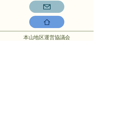
本山地区運営協議会
〒756-0817山陽小野田市大字小野
田275-2
℡：0836-88-2001
Copyright © 2024 Motoyama rmo All
rights reserved.