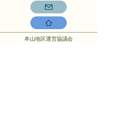
本山地区運営協議会
〒756-0817山陽小野田市大字小野
田275-2
℡：0836-88-2001
Copyright © 2024 Motoyama rmo All
rights reserved.