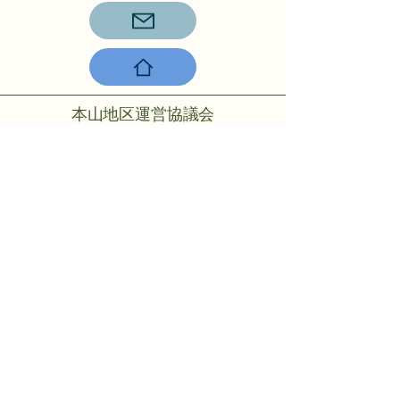
本山地区運営協議会
〒756-0817山陽小野田市大字小野
田275-2
℡：0836-88-2001
Copyright © 2024 Motoyama rmo All
rights reserved.