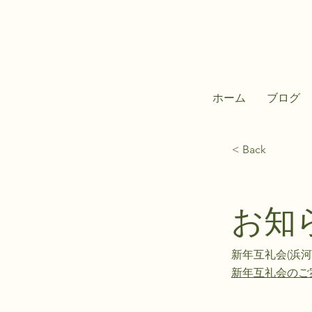
ホーム
ブログ
< Back
お知
新年互礼会(浜河
新年互礼会のご