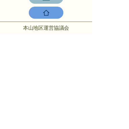
本山地区運営協議会
〒756-0817山陽小野田市大字小野
田275-2
℡：0836-88-2001
Copyright © 2024 Motoyama rmo All
rights reserved.