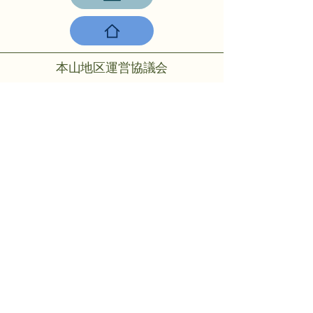
本山地区運営協議会
〒756-0817山陽小野田市大字小野
田275-2
℡：0836-88-2001
Copyright © 2024 Motoyama rmo All
rights reserved.