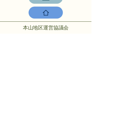
本山地区運営協議会
〒756-0817山陽小野田市大字小野
田275-2
℡：0836-88-2001
Copyright © 2024 Motoyama rmo All
rights reserved.