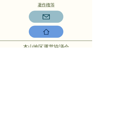
著作権等
本山地区運営協議会
〒756-0817山陽小野田市大字小野
田275-2
℡：0836-88-2001
Copyright © 2024 Motoyama rmo All
rights reserved.