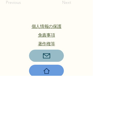
Previous
Next
個人情報の保護
​免責事項
著作権等
本山地区運営協議会
〒756-0817山陽小野田市大字小野
田275-2
℡：0836-88-2001
Copyright © 2024 Motoyama rmo All
rights reserved.