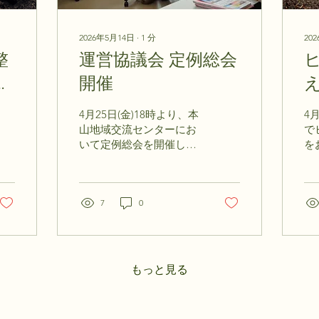
2026年5月14日
∙
1
分
20
整
運営協議会 定例総会
し
開催
え
4月25日(金)18時より、本
4
山地域交流センターにお
で
いて定例総会を開催し、
を
会員の皆さまのご協力に
強
より、滞りなく終了いた
で
しました。 総会では令和
重
7年度事業報告・決算報
7
0
っ
告・監査報告、ならびに
壇
令和8年度事業計画(案)・
ヒ
予算(案)・役員(案)が審議
て
され、いずれも承認され
飛
もっと見る
ました。 総会の前に、市
す
のシティセールス課より
令和9年秋開業予定の