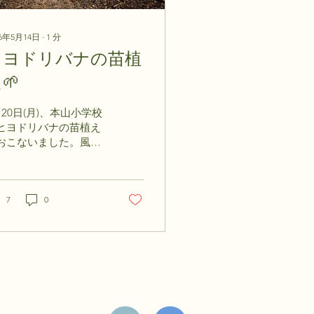
26年5月14日
∙
1
分
ヒヨドリバナの苗植
🌱
月20日(月)、本山小学校
ヒヨドリバナの苗植え
おこないました。風の
い日で、小さな種が風
飛ばされないように慎
に蒔きました。苗に育
たら、竜王山中腹の花
7
0
に移植します。今年も
ヨドリバナの蜜を求め
多くのアサギマダラが
来してくれるといいで
ね！