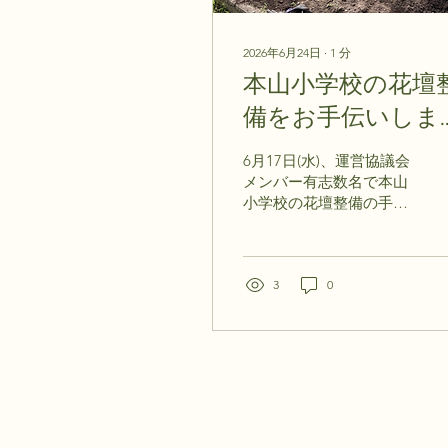
2026年6月24日
∙
1
分
本山小学校の花壇
備をお手伝いしま
た！
6月17日(水)、運営協議会
メンバー有志数名で本山
小学校の花壇整備の手伝
いに伺いました。きれい
に草を取り、耕作作業を
おこない、作物を植える
準備ができました！作業
3
0
を通して子どもたちとも
交流することができ、楽
しく充実した時間となり
ました。