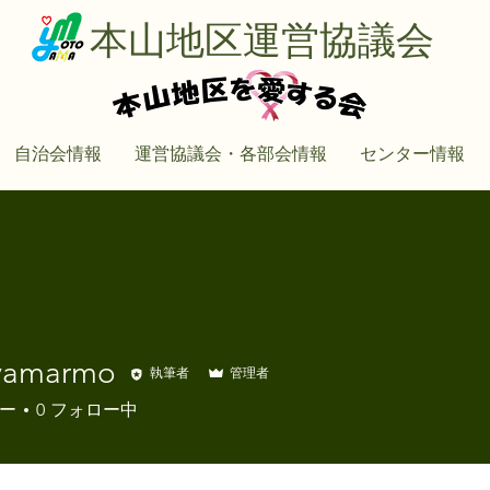
本山地区運営協議会
自治会情報
運営協議会・各部会情報
センター情報
yamarmo
執筆者
管理者
armo
ー
0
フォロー中