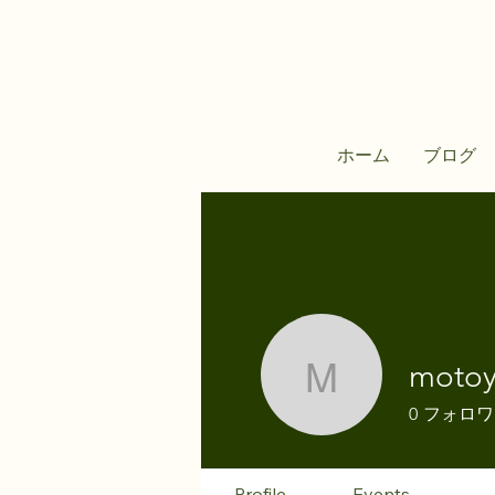
ホーム
ブログ
moto
motoyam
0
フォロワ
Profile
Events