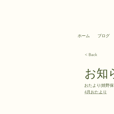
ホーム
ブログ
< Back
お知
おたより(焼野保
4月おたより