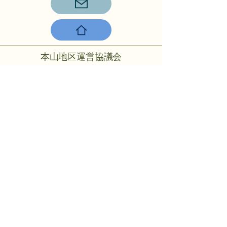
本山地区運営協議会
〒756-0817山陽小野田市大字小野
田275-2
℡：0836-88-2001
Copyright © 2024 Motoyama rmo All
rights reserved.