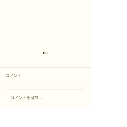
コメント
ヒヨドリバナの苗
運営協議会 定例総会開催
コメントを追加…
個人情報の保護