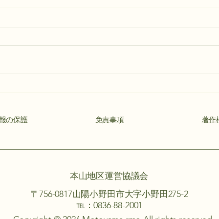
ヒヨ
運営協議会 定例総会開催
報の保護
​免責事項
著作
本山地区運営協議会
〒756-0817山陽小野田市大字小野田275-2
℡：0836-88-2001