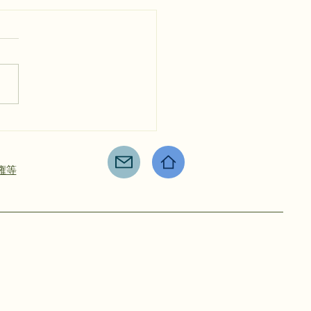
ドリバナの苗植え🌱
権等