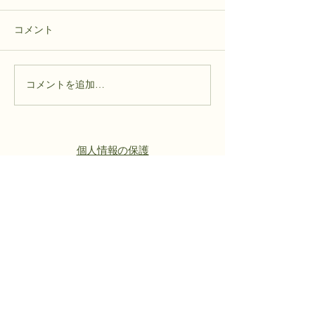
コメント
ヒヨドリバナの苗
運営協議会 定例総会開催
コメントを追加…
個人情報の保護
​免責事項
著作権等
本山地区運営協議会