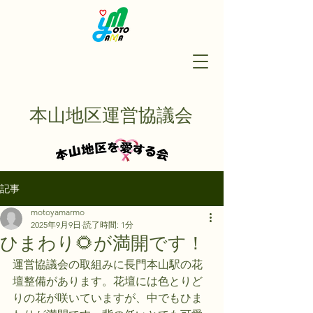
本山地区運営協議会
記事
motoyamarmo
2025年9月9日
読了時間: 1分
ひまわり🌻が満開です！
運営協議会の取組みに長門本山駅の花
壇整備があります。花壇には色とりど
りの花が咲いていますが、中でもひま