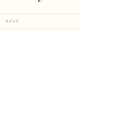
コメント
ヒヨドリバナの苗
運営協議会 定例総会開催
コメントを追加…
個人情報の保護
​免責事項
著作権等