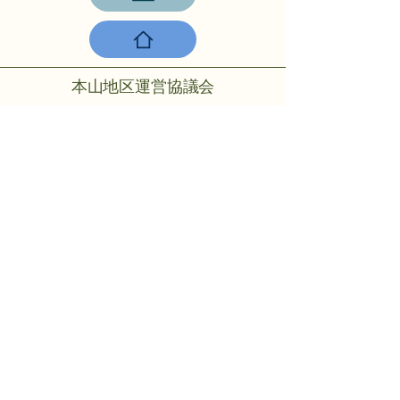
本山地区運営協議会
〒756-0817山陽小野田市大字小野
田275-2
℡：0836-88-2001
Copyright © 2024 Motoyama rmo All
rights reserved.